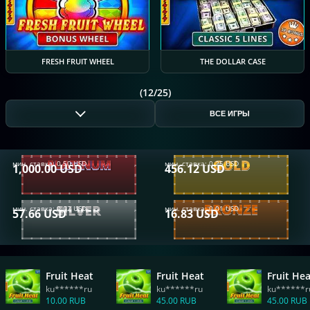
FRESH FRUIT WHEEL
THE DOLLAR CASE
(12/25)
ВСЕ ИГРЫ
мин. ставка: 0.50 USD
мин. ставка: 0.25 USD
1,000.00 USD
456.12 USD
мин. ставка: 0.02 USD
мин. ставка: 0.01 USD
57.66 USD
16.83 USD
Fruit Heat
Fruit Heat
Fruit He
ku******ru
ku******ru
ku******r
10.00 RUB
45.00 RUB
45.00 RUB