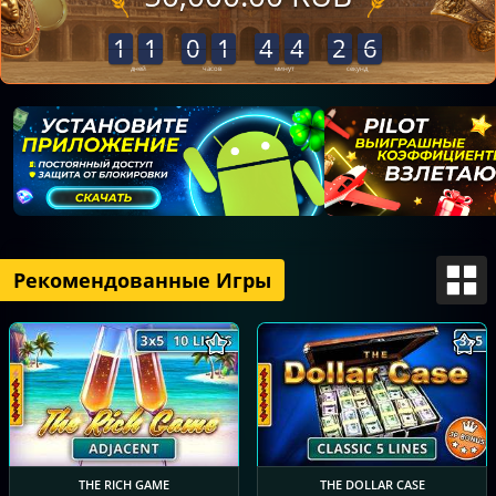
1
1
1
1
1
1
0
0
0
1
1
1
4
4
4
4
4
4
2
2
2
4
5
1
1
0
1
4
4
2
дней
часов
минут
секунд
Рекомендованные Игры
THE RICH GAME
THE DOLLAR CASE