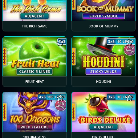
THE RICH GAME
BOOK OF MUMMY
FRUIT HEAT
HOUDINI
100 DRAGONS
BIRDS DELUXE