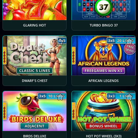
GLARING HOT
TURBO BINGO 37
DWARF'S CHEST
AFRICAN LEGENDS
BIRDS DELUXE
HOT POT WHEEL (3X3)