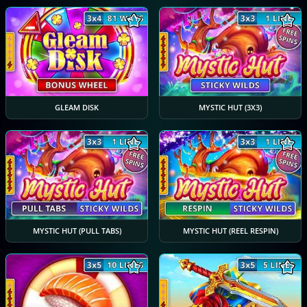
GLEAM DISK
MYSTIC HUT (3X3)
MYSTIC HUT (PULL TABS)
MYSTIC HUT (REEL RESPIN)