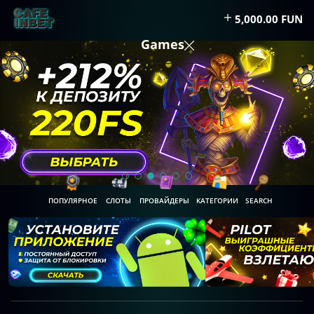
5,000.00 FUN
Games
ПОПУЛЯРНОЕ
СЛОТЫ
ПРОВАЙДЕРЫ
КАТЕГОРИИ
SEARCH